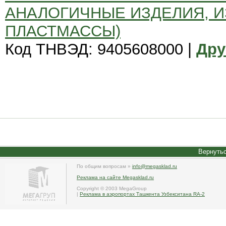
АНАЛОГИЧНЫЕ ИЗДЕЛИЯ, ИЗ
ПЛАСТМАССЫ)
Код ТНВЭД: 9405608000 |
Дру
Вернутьс
По общим вопросам »
info@megasklad.ru
Реклама на сайте Megasklad.ru
Copyright © 2003 MegaGroup
|
Реклама в аэропортах Ташкента Узбекситана RA-2