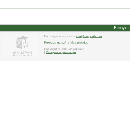
Вернутьс
По общим вопросам »
info@megasklad.ru
Реклама на сайте Megasklad.ru
Copyright © 2003 MegaGroup
|
Укладчик – упаковщик