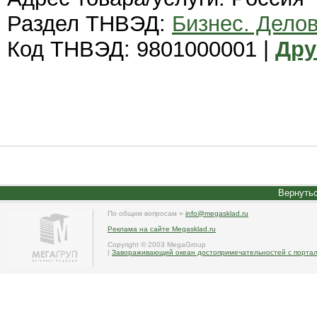
Раздел ТНВЭД:
Бизнес. Дело
Код ТНВЭД: 9801000001 |
Дру
Вернутьс
По общим вопросам »
info@megasklad.ru
Реклама на сайте Megasklad.ru
Copyright © 2003 MegaGroup
|
Завораживающий океан достопримечательностей с портал