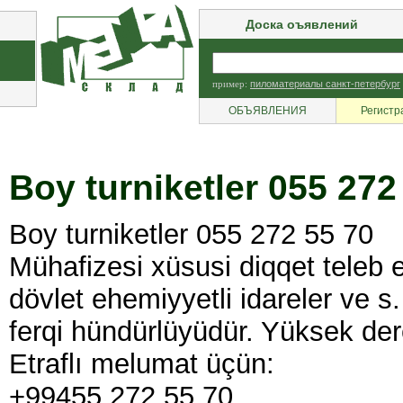
Доска оъявлений
пример:
пиломатериалы санкт-петербург
ОБЪЯВЛЕНИЯ
Регистр
Boy turniketler 055 272
Boy turniketler 055 272 55 70
Mühafizesi xüsusi diqqet teleb e
dövlet ehemiyyetli idareler ve 
ferqi hündürlüyüdür. Yüksek derec
Etraflı melumat üçün:
+99455 272 55 70