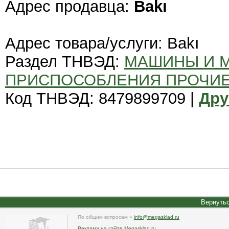
Адрес продавца:
Bakı
Адрес товара/услуги: Bakı
Раздел ТНВЭД:
МАШИНЫ И 
ПРИСПОСОБЛЕНИЯ ПРОЧИ
Код ТНВЭД: 8479899709 |
Дру
Вернутьс
По общим вопросам »
info@megasklad.ru
Реклама на сайте Megasklad.ru