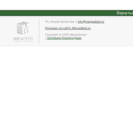
Вернутьс
По общим вопросам »
info@megasklad.ru
Реклама на сайте Megasklad.ru
Copyright © 2003 MegaGroup
|
Заливщик Компаундами