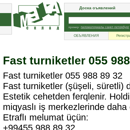
Доска оъявлений
пример:
пиломатериалы санкт-петербург
ОБЪЯВЛЕНИЯ
Регистр
Fast turniketler 055 98
Fast turniketler 055 988 89 32
Fast turniketler (şüşeli, süretli)
Estetik cehetden ferqlenir. Hold
miqyaslı iş merkezlerinde daha ç
Etraflı melumat üçün:
+99455 988 89 32