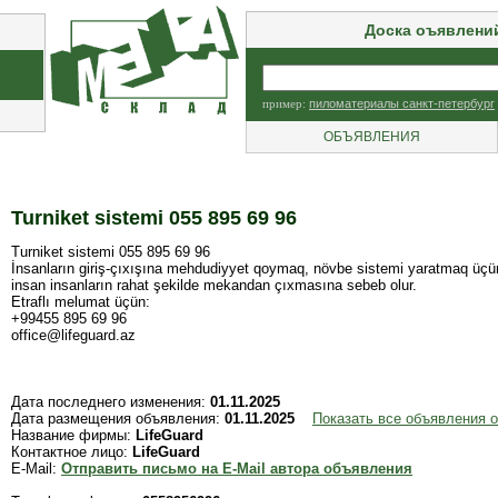
Доска оъявлени
пример:
пиломатериалы санкт-петербург
ОБЪЯВЛЕНИЯ
Turniket sistemi 055 895 69 96
Turniket sistemi 055 895 69 96
İnsanların giriş-çıxışına mehdudiyyet qoymaq, növbe sistemi yaratmaq üçün ist
insan insanların rahat şekilde mekandan çıxmasına sebeb olur.
Etraflı melumat üçün:
+99455 895 69 96
office@lifeguard.az
Дата последнего изменения:
01.11.2025
Дата размещения объявления:
01.11.2025
Показать все объявления о
Название фирмы:
LifeGuard
Контактное лицо:
LifeGuard
E-Mail:
Отправить письмо на E-Mail автора объявления