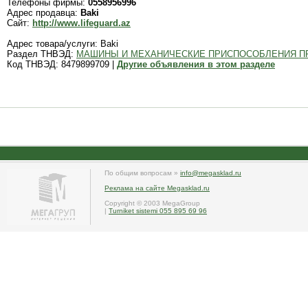
Телефоны фирмы:
0558956996
Адрес продавца:
Baki
Сайт:
http://www.lifeguard.az
Адрес товара/услуги: Baki
Раздел ТНВЭД:
МАШИНЫ И МЕХАНИЧЕСКИЕ ПРИСПОСОБЛЕНИЯ П
Код ТНВЭД: 8479899709 |
Другие объявления в этом разделе
По общим вопросам »
info@megasklad.ru
Реклама на сайте Megasklad.ru
Copyright © 2003 MegaGroup
|
Turniket sistemi 055 895 69 96