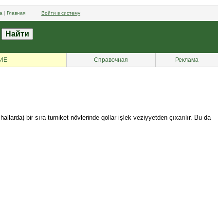
а
|
Главная
Войти в систему
ИЕ
Справочная
Реклама
larda) bir sıra turniket növlerinde qollar işlek veziyyetden çıxarılır. Bu da