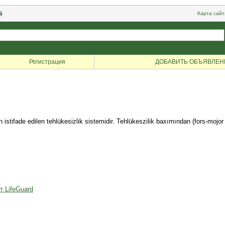
й
Карта сайт
Регистрация
ДОБАВИТЬ ОБЪЯВЛЕН
ifade edilen tehlükesizlik sistemidir. Tehlükeszilik baxımından (fors-mojor hal
т LifeGuard