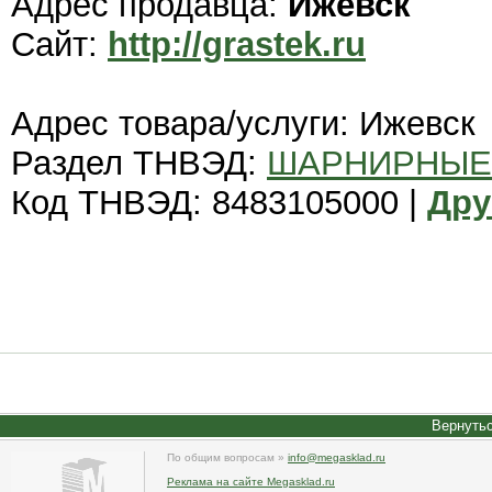
Адрес продавца:
Ижевск
Сайт:
http://grastek.ru
Адрес товара/услуги: Ижевск
Раздел ТНВЭД:
ШАРНИРНЫЕ
Код ТНВЭД: 8483105000 |
Дру
Вернутьс
По общим вопросам »
info@megasklad.ru
Реклама на сайте Megasklad.ru