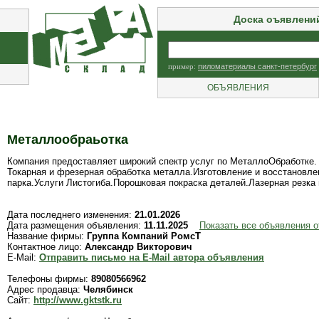
Доска оъявлени
пример:
пиломатериалы санкт-петербург
ОБЪЯВЛЕНИЯ
Металлообраьотка
Компания предоставляет широкий спектр услуг по МеталлоОбработке.
Токарная и фрезерная обработка металла.Изготовление и восстановл
парка.Услуги Листогиба.Порошковая покраска деталей.Лазерная резка
Дата последнего изменения:
21.01.2026
Дата размещения объявления:
11.11.2025
Показать все объявления 
Название фирмы:
Группа Компаний РомсТ
Контактное лицо:
Александр Викторович
E-Mail:
Отправить письмо на E-Mail автора объявления
Телефоны фирмы:
89080566962
Адрес продавца:
Челябинск
Сайт:
http://www.gktstk.ru