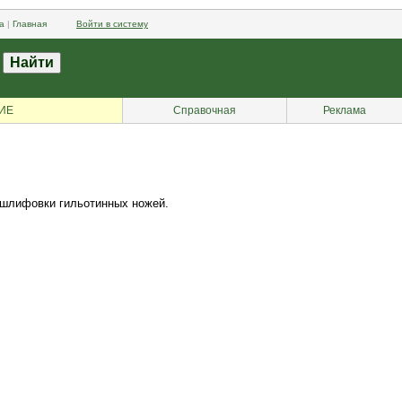
а
|
Главная
Войти в систему
ИЕ
Справочная
Реклама
по шлифовки гильотинных ножей.