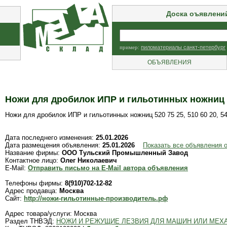
Доска оъявлени
пример:
пиломатериалы санкт-петербург
ОБЪЯВЛЕНИЯ
Ножи для дробилок ИПР и гильотинных ножниц 520
Ножи для дробилок ИПР и гильотинных ножниц 520 75 25, 510 60 20, 540
Дата последнего изменения:
25.01.2026
Дата размещения объявления:
25.01.2026
Показать все объявления
Название фирмы:
ООО Тульский Промышленный Завод
Контактное лицо:
Олег Николаевич
E-Mail:
Отправить письмо на E-Mail автора объявления
Телефоны фирмы:
8(910)702-12-82
Адрес продавца:
Москва
Сайт:
http://ножи-гильотинные-производитель.рф
Адрес товара/услуги: Москва
Раздел ТНВЭД:
НОЖИ И РЕЖУЩИЕ ЛЕЗВИЯ ДЛЯ МАШИН ИЛИ МЕХ