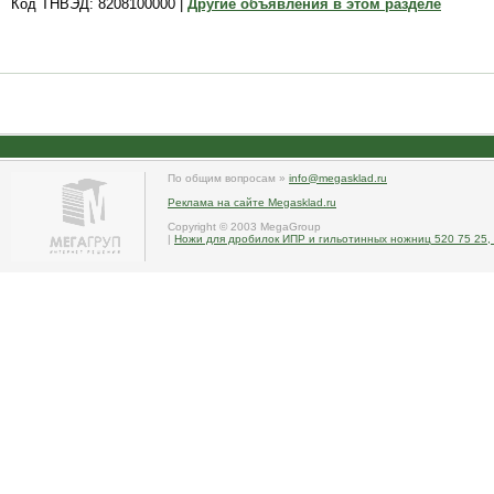
Код ТНВЭД: 8208100000 |
Другие объявления в этом разделе
По общим вопросам »
info@megasklad.ru
Реклама на сайте Megasklad.ru
Copyright © 2003 MegaGroup
|
Ножи для дробилок ИПР и гильотинных ножниц 520 75 25, 