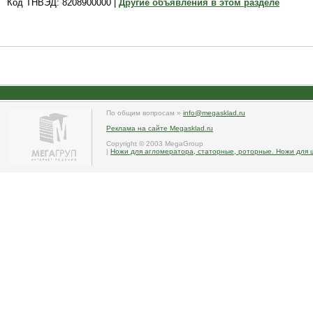
Код ТНВЭД: 8208900000 |
Другие объявления в этом разделе
По общим вопросам »
info@megasklad.ru
Реклама на сайте Megasklad.ru
Copyright © 2003 MegaGroup
|
Ножи для агломератора, статорные, роторные. Ножи для 