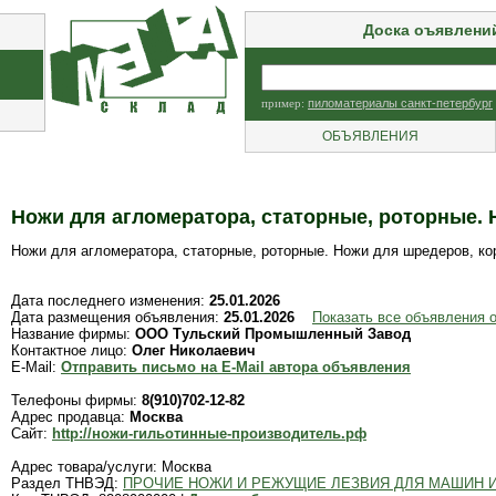
Доска оъявлени
пример:
пиломатериалы санкт-петербург
ОБЪЯВЛЕНИЯ
Ножи для агломератора, статорные, роторные. 
Ножи для агломератора, статорные, роторные. Ножи для шредеров, ко
Дата последнего изменения:
25.01.2026
Дата размещения объявления:
25.01.2026
Показать все объявления
Название фирмы:
ООО Тульский Промышленный Завод
Контактное лицо:
Олег Николаевич
E-Mail:
Отправить письмо на E-Mail автора объявления
Телефоны фирмы:
8(910)702-12-82
Адрес продавца:
Москва
Сайт:
http://ножи-гильотинные-производитель.рф
Адрес товара/услуги: Москва
Раздел ТНВЭД:
ПРОЧИЕ НОЖИ И РЕЖУЩИЕ ЛЕЗВИЯ ДЛЯ МАШИН 