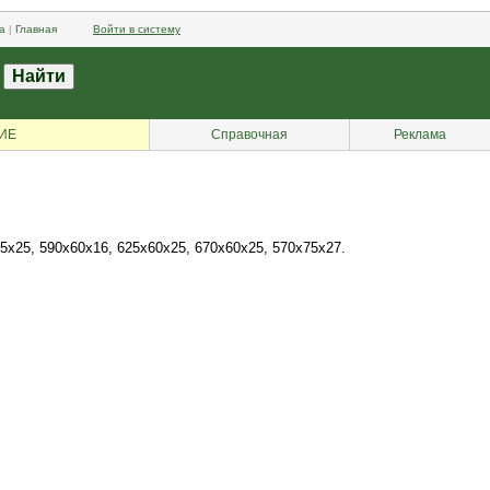
а
|
Главная
Войти в систему
ИЕ
Справочная
Реклама
х25, 590х60х16, 625х60х25, 670х60х25, 570х75х27.