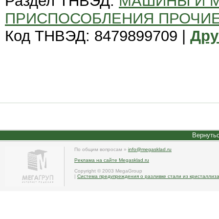
Раздел ТНВЭД:
МАШИНЫ И 
ПРИСПОСОБЛЕНИЯ ПРОЧИ
Код ТНВЭД: 8479899709 |
Дру
Вернутьс
По общим вопросам »
info@megasklad.ru
Реклама на сайте Megasklad.ru
Copyright © 2003 MegaGroup
|
Система предупреждения о разливке стали из кристаллиз