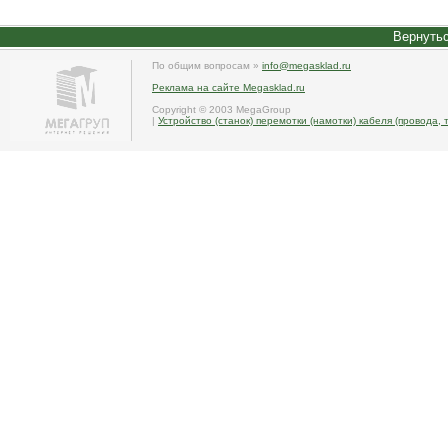
Вернутьс
По общим вопросам »
info@megasklad.ru
Реклама на сайте Megasklad.ru
Copyright © 2003 MegaGroup
|
Устройство (станок) перемотки (намотки) кабеля (провода, 