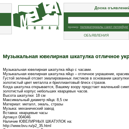
Доска оъявлени
пример:
пиломатериалы санкт-петербург
ОБЪЯВЛЕНИЯ
Музыкальная ювелирная шкатулка отличное ук
Музыкальная ювелирная шкатулка яйцо с часами.
Музыкальная ювелирная шкатулка яйцо – отличное украшение, красив
Густой зеленый отсвет эмалированных листиков в основании шкатулки
золотистый цвет металла и бриллиантовый блеск стразов.
Когда шкатулка открывается, Вашему взору предстает маленький симпа
золотистый корпус небольших кварцевых часов.
Высота шкатулки: 18 см
Максимальный диаметр яйца: 8,5 см
Материал: металл, эмаль, стразы
Музыка: механический завод
Вставка: кварцевые часы
Артикул 004046
Наличие ЮВЕЛИРНЫХ ШКАТУЛОК на:
http://www.bvu.ru/p2_35.html