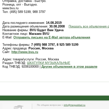
Отправка, доставка - Быстро.
Розница, опт - Выгодно.
www.bvu.ru
Тел. (495) 589 5199, 988 3797
Дата последнего изменения:
14.08.2019
Дата размещения объявления:
30.08.2008
Показать все объявления 
Название фирмы:
BVU Будет Вам Удача
Контактное лицо:
Магазин BVU
E-Mail:
Отправить письмо на E-Mail автора объявления
Телефоны фирмы:
7 (495) 988 3797, 8 925 589 5199
Адрес продавца:
Россия, Москва
Сайт:
http://www.bvu.ru
Адрес товара/услуги: Россия, Москва
Раздел ТНВЭД:
ШКАТУЛКИ МУЗЫКАЛЬНЫЕ
Код ТНВЭД: 9208100000 |
Другие объявления в этом разделе
По общим вопросам »
info@megasklad.ru