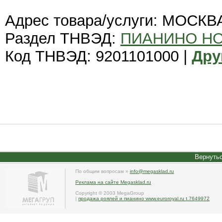
Адрес товара/услуги: МОСКВ
Раздел ТНВЭД:
ПИАНИНО Н
Код ТНВЭД: 9201101000 |
Дру
Вернутьс
По общим вопросам »
info@megasklad.ru
Реклама на сайте Megasklad.ru
Copyright © 2003 MegaGroup
|
продажа роялей и пианино www.euroroyal.ru t.7649972