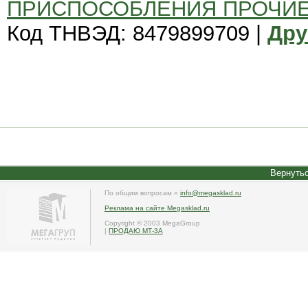
ПРИСПОСОБЛЕНИЯ ПРОЧИ
Код ТНВЭД: 8479899709 |
Дру
Вернутьс
По общим вопросам »
info@megasklad.ru
Реклама на сайте Megasklad.ru
Copyright © 2003 MegaGroup
|
ПРОДАЮ МТ-3А