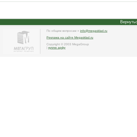
Вернутьс
По общим вопросам »
info@megasklad.ru
Реклама на сайте Megasklad.ru
Copyright © 2003 MegaGroup
|
куплю арфу