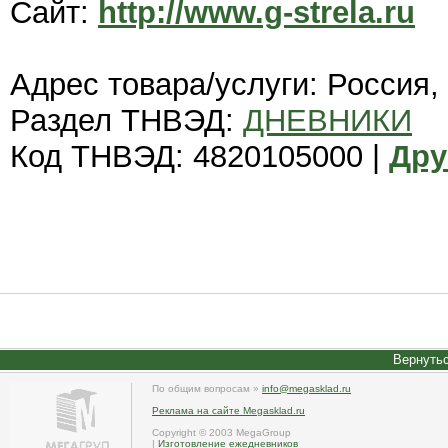
Сайт:
http://www.g-strela.ru
Адрес товара/услуги: Россия,
Раздел ТНВЭД:
ДНЕВНИКИ
Код ТНВЭД: 4820105000 |
Дру
Вернутьс
По общим вопросам »
info@megasklad.ru
Реклама на сайте Megasklad.ru
Copyright © 2003 MegaGroup
|
Изготовление ежедневников