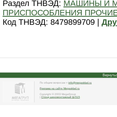
Раздел ТНВЭД:
МАШИНЫ И 
ПРИСПОСОБЛЕНИЯ ПРОЧИ
Код ТНВЭД: 8479899709 |
Дру
Вернутьс
По общим вопросам »
info@megasklad.ru
Реклама на сайте Megasklad.ru
Copyright © 2003 MegaGroup
|
Стенд шиномонтажный Ш-515