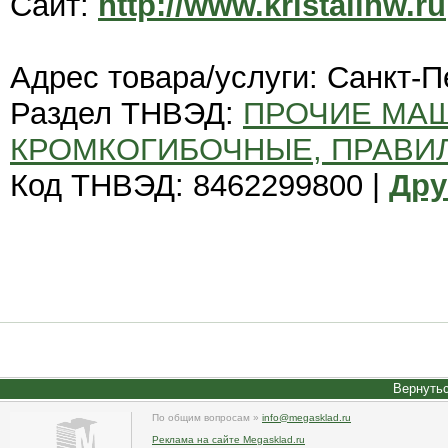
Сайт:
http://www.kristallnw.ru
Адрес товара/услуги: Санкт-П
Раздел ТНВЭД:
ПРОЧИЕ МА
КРОМКОГИБОЧНЫЕ, ПРАВИ
Код ТНВЭД: 8462299800 |
Дру
Вернутьс
По общим вопросам »
info@megasklad.ru
Реклама на сайте Megasklad.ru