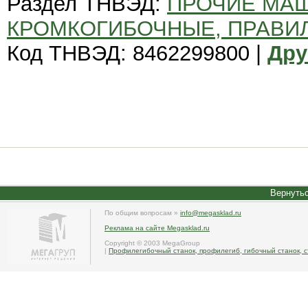
Раздел ТНВЭД:
ПРОЧИЕ МА
КРОМКОГИБОЧНЫЕ, ПРАВИ
Код ТНВЭД: 8462299800 |
Дру
Вернутьс
По общим вопросам »
info@megasklad.ru
Реклама на сайте Megasklad.ru
Copyright © 2003 MegaGroup
|
Профилегибочный станок, профилегиб, гибочный станок, с