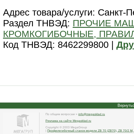
Адрес товара/услуги: Санкт-П
Раздел ТНВЭД:
ПРОЧИЕ МА
КРОМКОГИБОЧНЫЕ, ПРАВИ
Код ТНВЭД: 8462299800 |
Дру
Вернутьс
По общим вопросам »
info@megasklad.ru
Реклама на сайте Megasklad.ru
Copyright © 2003 MegaGroup
|
Профилегибочный станок модели ZB 70 (ZB70), ZB 70/2 M,