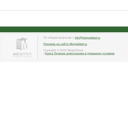
По общим вопросам »
info@megasklad.ru
Реклама на сайте Megasklad.ru
Copyright © 2003 MegaGroup
|
Книга Лечкние алкоголизма в домашних условиях