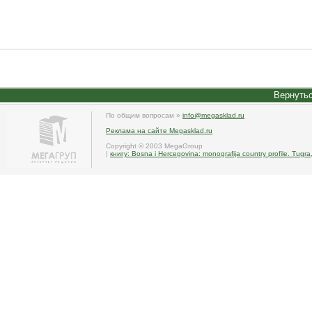
Вернутьс
По общим вопросам »
info@megasklad.ru
Реклама на сайте Megasklad.ru
Copyright © 2003 MegaGroup
|
книгу: Bosna i Hercegovina: monografija country profile. Tugra