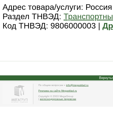
Адрес товара/услуги: Россия
Раздел ТНВЭД:
Транспортны
Код ТНВЭД: 9806000003 |
Др
Вернутьс
По общим вопросам »
info@megasklad.ru
Реклама на сайте Megasklad.ru
Copyright © 2003 MegaGroup
|
железнодорожные перевозки