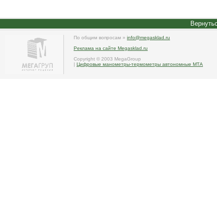
Вернутьс
По общим вопросам »
info@megasklad.ru
Реклама на сайте Megasklad.ru
Copyright © 2003 MegaGroup
|
Цифровые манометры-термометры автономные МТА