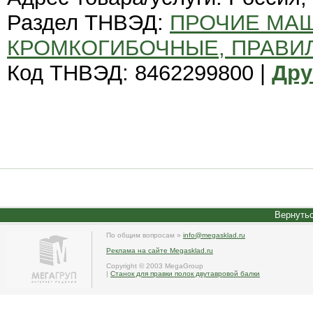
Раздел ТНВЭД:
ПРОЧИЕ МА
КРОМКОГИБОЧНЫЕ, ПРАВИ
Код ТНВЭД: 8462299800 |
Дру
Вернутьс
По общим вопросам »
info@megasklad.ru
Реклама на сайте Megasklad.ru
Copyright © 2003 MegaGroup
|
Станок для правки полок двутавровой балки