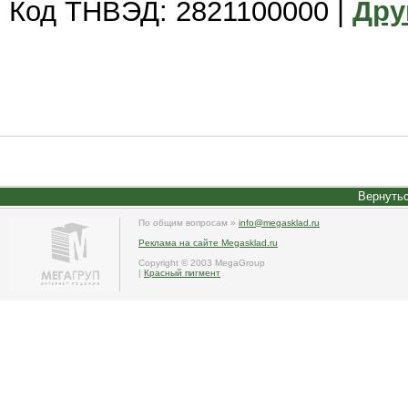
Код ТНВЭД: 2821100000 |
Дру
Вернутьс
По общим вопросам »
info@megasklad.ru
Реклама на сайте Megasklad.ru
Copyright © 2003 MegaGroup
|
Красный пигмент