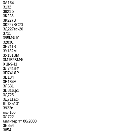
3А164
3132
3821-2
3К228
3К227В
3К227ВС20
3Д227вс-20
3711
395МФ10
3283С
3Е711В
3У132М
3У131ВМ
3М152ВМФ
ХШ-9-11
3Л741ВФ
3П741ДР
3Е184
3Е184А
3Л631
3Е816ф1
3Д725
3Д711аф
ШПХ5101
3922к
лш-156
3Л722
билитер тт 80/2000
3Б854
3854