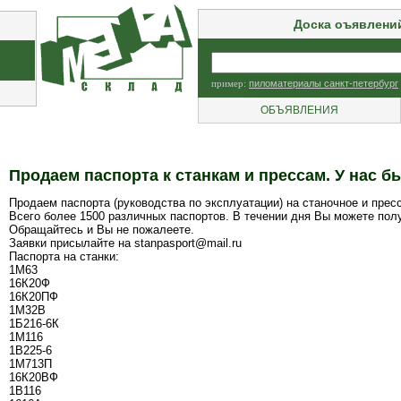
Доска оъявлени
пример:
пиломатериалы санкт-петербург
ОБЪЯВЛЕНИЯ
Продаем паспорта к станкам и прессам. У нас б
Продаем паспорта (руководства по эксплуатации) на станочное и прес
Всего более 1500 различных паспортов. В течении дня Вы можете пол
Обращайтесь и Вы не пожалеете.
Заявки присылайте на stanpasport@mail.ru
Паспорта на станки:
1М63
16К20Ф
16К20ПФ
1М32В
1Б216-6К
1М116
1B225-6
1М713П
16К20ВФ
1B116