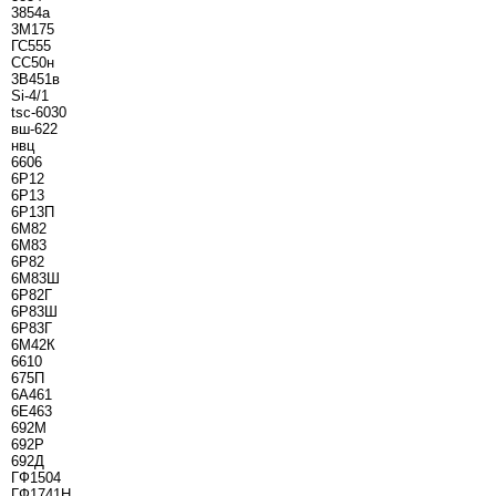
3854а
3М175
ГС555
СС50н
3В451в
Si-4/1
tsc-6030
вш-622
нвц
6606
6Р12
6Р13
6Р13П
6М82
6М83
6Р82
6М83Ш
6Р82Г
6Р83Ш
6Р83Г
6М42К
6610
675П
6А461
6Е463
692М
692Р
692Д
ГФ1504
ГФ1741Н