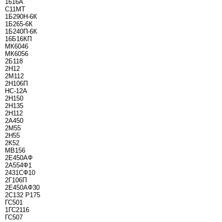
1616А
С11МТ
1Б290Н-6К
1Б265-6К
1Б240П-6К
16Б16КП
МК6046
МК6056
2Б118
2Н12
2М112
2Н106П
НС-12А
2Н150
2Н135
2Н112
2А450
2М55
2Н55
2К52
МВ156
2Е450АФ
2А554Ф1
2431СФ10
2Г106П
2Е450АФ30
2С132 Р175
ГС501
1ГС2116
ГС507