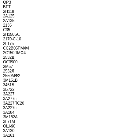
OP3
BFT
2Н118
2А125
2А135
2135
С35
2Н150БС
2170-С-10
2Г175
СС2В05ПМФ4
2С150ПМФ4
2532Д
ОС3900
2М57
2532Л
2550МФ2
3М151В
3451Б
3Б722
3А227
3А277п
3А227ПС20
3А227п
3А184
3М182А
3Г71М
ОШ-90
3А130
3А161