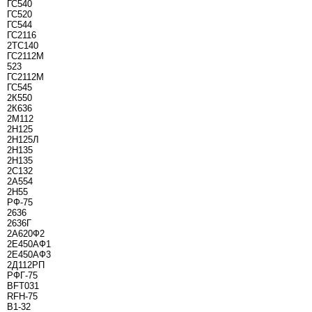
ГС540
ГС520
ГС544
ГС2116
2ТС140
ГС2112М
523
ГС2112М
ГС545
2К550
2К636
2М112
2Н125
2Н125Л
2Н135
2Н135
2С132
2А554
2Н55
РФ-75
2636
2636Г
2А620Ф2
2Е450АФ1
2Е450АФ3
2Д112РП
РФГ-75
BFT031
RFH-75
B1-32