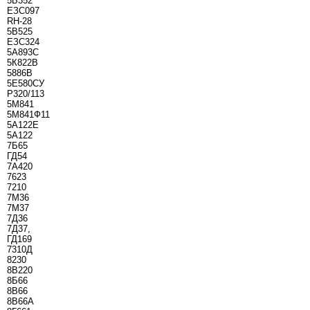
5Б352
ЕЗС097
RH-28
5В525
ЕЗС324
5А893С
5К822В
5886В
5Е580СУ
Р320/113
5М841
5М841Ф11
5А122Е
5А122
7Б65
ГД54
7А420
7623
7210
7М36
7М37
7Д36
7Д37,
ГД169
7310Д
8230
8B220
8Б66
8B66
8B66A