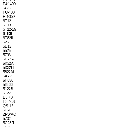
ГФ1400
6Д82Ш
FU-400
F-400/2
6Т12
6Т13
6Т12-29
6Т83Г
6Т82Ш
525
5В12
5525
5793
5П23А
5К32А
5К32П
5822М
5А725
5Н580
5В833
5122В
5122
ЕЗ-40
E3-40S
QS-12
5С26
ZFWVQ
5702
5С23П