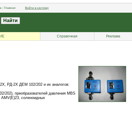
а
|
Главная
Войти в систему
ИЕ
Справочная
Реклама
2Х, РД-2Х ДЕМ 102/202 и их аналогов:
М102/202), преобразователей давления MBS
 AMV(E)23, соленоидных