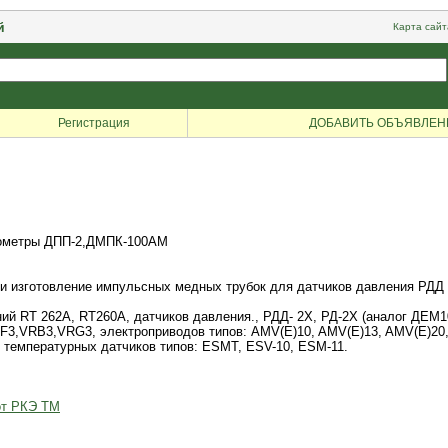
й
Карта сайт
Регистрация
ДОБАВИТЬ ОБЪЯВЛЕН
ометры ДПП-2,ДМПК-100АМ
и изготовление импульсных медных трубок для датчиков давления РДД 
лений RT 262A, RT260A, датчиков давления., РДД- 2Х, РД-2Х (аналог ДЕ
3,VRB3,VRG3, электроприводов типов: AMV(E)10, AMV(E)13, AMV(E)20,
, температурных датчиков типов: ESMT, ESV-10, ESM-11.
от РКЭ ТМ