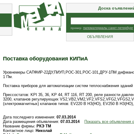
Доска оъявлени
пример:
пиломатериалы санкт-петербург
ОБЪЯВЛЕНИЯ
Поставка оборудования КИПиА
Уровнемеры САПФИР-22ДУ,ПИУП,РОС-301,РОС-101,ДРУ-1ПМ дифман
1 Пм.
Поставка приборов для автоматизации систем теплоснабжения зданий 
Прессостатов: KPI 35, 36, KP 44, RT 116, RT 200, реле разности дав
3200, клапанов регулирующих VS2,VB2,VM2,VF2,VFS2,VFG2,VFGS2,VF
(электромагнитных) клапанов типов: EV220 B НЗ(НО), EV250 B НЗ(НО)
Дата последнего изменения:
07.03.2014
Дата размещения объявления:
07.03.2014
Показать все объявления 
Название фирмы:
РКЭ ТМ
Контактное лицо:
Николай