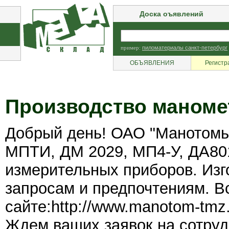
Доска оъявлений
пример:
пиломатериалы санкт-петербург
ОБЪЯВЛЕНИЯ
Регистр
Производство маноме
Добрый день! ОАО "Манотомь"
МПТИ, ДМ 2029, МП4-У, ДА801
измерительных приборов. Из
запросам и предпочтениям. 
сайте:http://www.manotom-tmz.
Ждем ваших заявок на сотруд