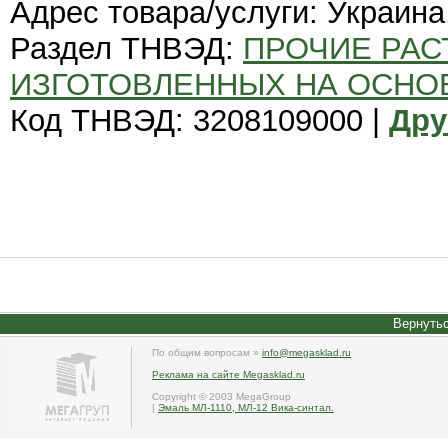
Адрес товара/услуги: Украина
Раздел ТНВЭД:
ПРОЧИЕ РАС
ИЗГОТОВЛЕННЫХ НА ОСНО
Код ТНВЭД: 3208109000 |
Дру
Вернутьс
По общим вопросам »
info@megasklad.ru
Реклама на сайте Megasklad.ru
Copyright © 2003 MegaGroup
|
Эмаль МЛ-1110, МЛ-12 Вика-синтал.