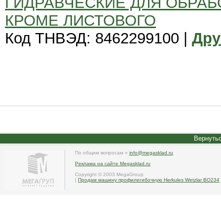
ГИДРАВЧЕСКИЕ ДЛЯ ОБРАБ
КРОМЕ ЛИСТОВОГО
Код ТНВЭД: 8462299100 |
Дру
Вернутьс
По общим вопросам »
info@megasklad.ru
Реклама на сайте Megasklad.ru
Copyright © 2003 MegaGroup
|
Продам машину профилегибочную Herkules Wetzlar BO234