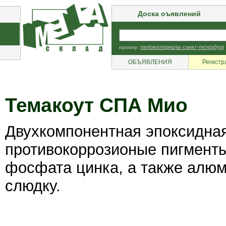
Доска оъявлений
пример:
пиломатериалы санкт-петербург
ОБЪЯВЛЕНИЯ
Регистр
Темакоут СПА Мио
Двухкомпонентная эпоксидна
противокоррозионые пигменты
фосфата цинка, а также алю
слюдку.