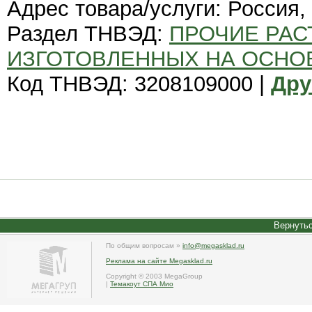
Адрес товара/услуги: Россия,
Раздел ТНВЭД:
ПРОЧИЕ РАС
ИЗГОТОВЛЕННЫХ НА ОСНО
Код ТНВЭД: 3208109000 |
Дру
Вернутьс
По общим вопросам »
info@megasklad.ru
Реклама на сайте Megasklad.ru
Copyright © 2003 MegaGroup
|
Темакоут СПА Мио