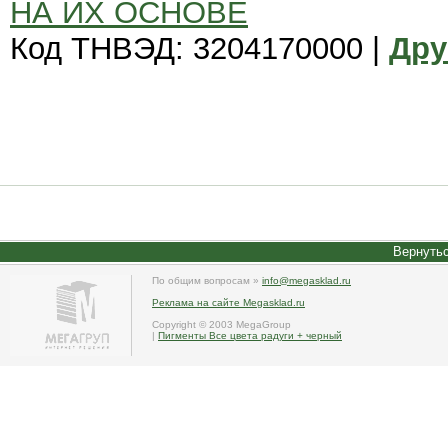
НА ИХ ОСНОВЕ
Код ТНВЭД: 3204170000 |
Дру
Вернутьс
По общим вопросам »
info@megasklad.ru
Реклама на сайте Megasklad.ru
Copyright © 2003 MegaGroup
|
Пигменты Все цвета радуги + черный