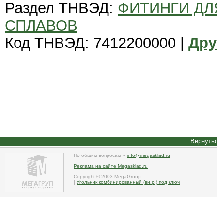
Раздел ТНВЭД:
ФИТИНГИ ДЛ
СПЛАВОВ
Код ТНВЭД: 7412200000 |
Дру
Вернутьс
По общим вопросам »
info@megasklad.ru
Реклама на сайте Megasklad.ru
Copyright © 2003 MegaGroup
|
Угольник комбинированный (вн.р.) под ключ