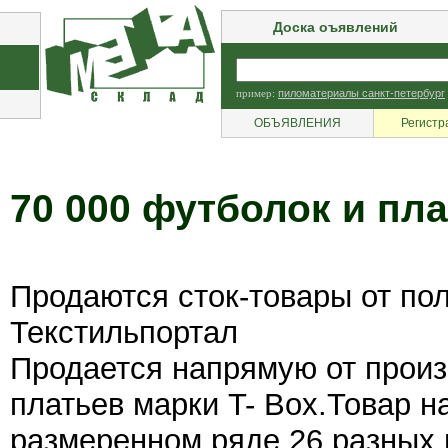
Доска оъявлений
пример:
пиломатериалы санкт-петербург
ОБЪЯВЛЕНИЯ
Регистр
70 000 футболок и пла
Продаются сток-товары от по
Текстильпортал
Продается напрямую от произ
платьев марки T- Box.Товар н
размеренном ряде,26 разных 