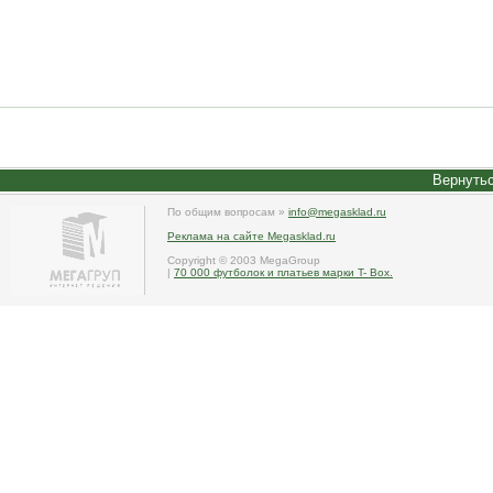
Вернутьс
По общим вопросам »
info@megasklad.ru
Реклама на сайте Megasklad.ru
Copyright © 2003 MegaGroup
|
70 000 футболок и платьев марки T- Box.