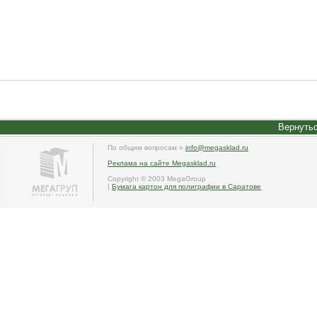
Вернутьс
По общим вопросам »
info@megasklad.ru
Реклама на сайте Megasklad.ru
Copyright © 2003 MegaGroup
|
Бумага картон для полиграфии в Саратове