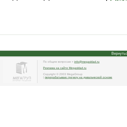
Вернутьс
По общим вопросам »
info@megasklad.ru
Реклама на сайте Megasklad.ru
Copyright © 2003 MegaGroup
|
перерабатываю гречиху на давальческой основе