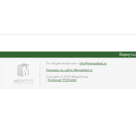
Вернутьс
По общим вопросам »
info@megasklad.ru
Реклама на сайте Megasklad.ru
Copyright © 2003 MegaGroup
|
Трубогиб ТГСП-40А