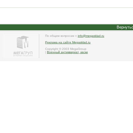
Вернутьс
По общим вопросам »
info@megasklad.ru
Реклама на сайте Megasklad.ru
Copyright © 2003 MegaGroup
|
Военный антиквариат, каски