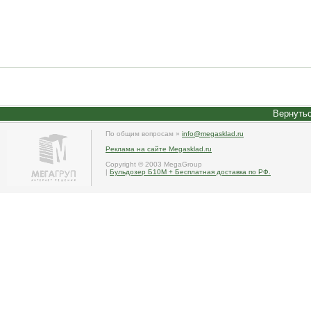
Вернутьс
По общим вопросам »
info@megasklad.ru
Реклама на сайте Megasklad.ru
Copyright © 2003 MegaGroup
|
Бульдозер Б10М + Бесплатная доставка по РФ.