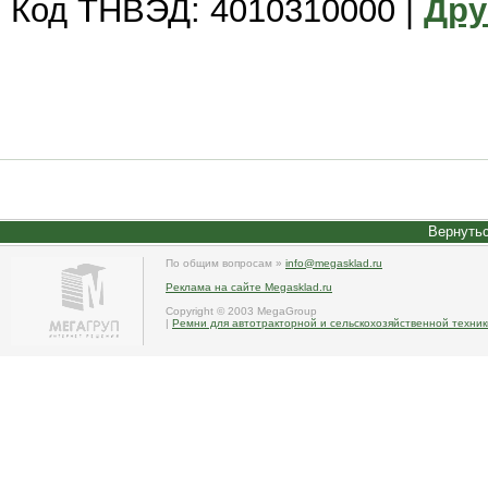
Код ТНВЭД: 4010310000 |
Дру
Вернутьс
По общим вопросам »
info@megasklad.ru
Реклама на сайте Megasklad.ru
Copyright © 2003 MegaGroup
|
Ремни для автотракторной и сельскохозяйственной техник