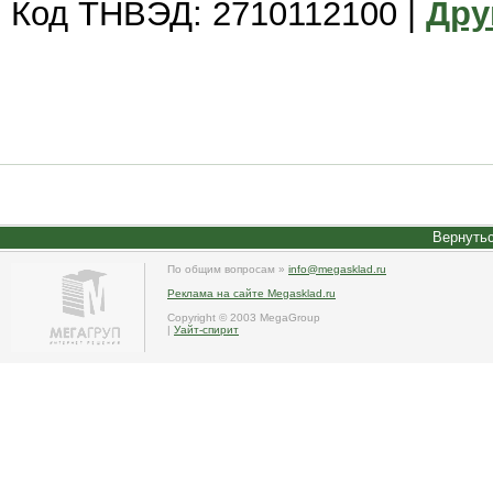
Код ТНВЭД: 2710112100 |
Дру
Вернутьс
По общим вопросам »
info@megasklad.ru
Реклама на сайте Megasklad.ru
Copyright © 2003 MegaGroup
|
Уайт-спирит