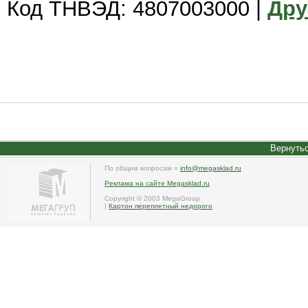
Код ТНВЭД: 4807003000 |
Дру
Вернутьс
По общим вопросам »
info@megasklad.ru
Реклама на сайте Megasklad.ru
Copyright © 2003 MegaGroup
|
Картон переплетный недорого