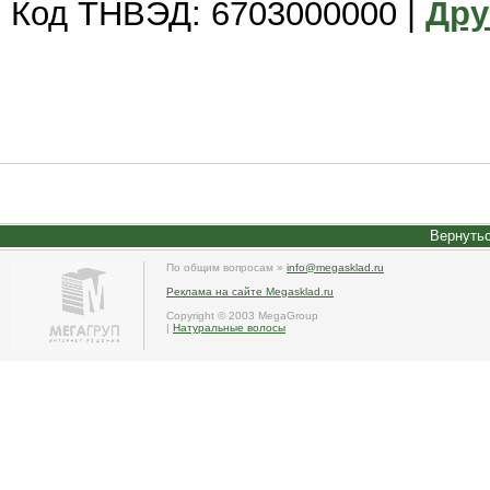
Код ТНВЭД: 6703000000 |
Дру
Вернутьс
По общим вопросам »
info@megasklad.ru
Реклама на сайте Megasklad.ru
Copyright © 2003 MegaGroup
|
Натуральные волосы