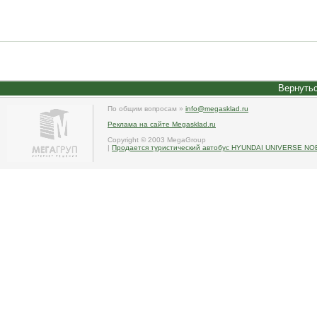
Вернутьс
По общим вопросам »
info@megasklad.ru
Реклама на сайте Megasklad.ru
Copyright © 2003 MegaGroup
|
Продается туристический автобус HYUNDAI UNIVERSE NO