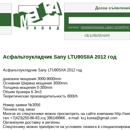
Доска оъявлени
пример:
пиломатериалы санкт-петербург
ОБЪЯВЛЕНИЯ
Асфальтоукладчик Sany LTU90SIIA 2012 год
Асфальтоукладчик Sany LTU90SIIA 2012 год
диапазон мощения 3000-9000mm
Основная Ширина мощения 3000mm
Толщина мощения 0-300mm
Объем бункера 6.3m3
Теоретическая производительность 800t/h
Номер заявки №3056
Техника под заказ.
Многое из спецтехники можно просмотреть на сайте компании http://ww
тел.+7(423)250-86-83,icq 396149966 , e-mail: kcj.korea@gmail.com
Организуем доставку в регионы.
Спецтехнику можно приобрести на условиях лизинга в специализирова