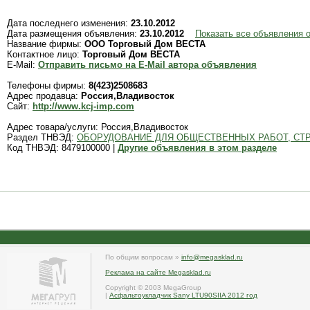
Дата последнего изменения:
23.10.2012
Дата размещения объявления:
23.10.2012
Показать все объявления
Название фирмы:
ООО Торговый Дом ВЕСТА
Контактное лицо:
Торговый Дом ВЕСТА
E-Mail:
Отправить письмо на E-Mail автора объявления
Телефоны фирмы:
8(423)2508683
Адрес продавца:
Россия,Владивосток
Сайт:
http://www.kcj-imp.com
Адрес товара/услуги: Россия,Владивосток
Раздел ТНВЭД:
ОБОРУДОВАНИЕ ДЛЯ ОБЩЕСТВЕННЫХ РАБОТ, СТ
Код ТНВЭД: 8479100000 |
Другие объявления в этом разделе
По общим вопросам »
info@megasklad.ru
Реклама на сайте Megasklad.ru
Copyright © 2003 MegaGroup
|
Асфальтоукладчик Sany LTU90SIIA 2012 год