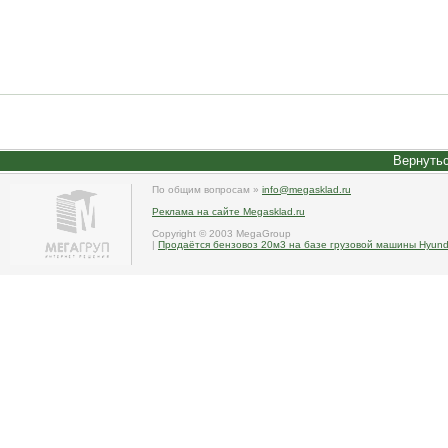
Вернутьс
По общим вопросам »
info@megasklad.ru
Реклама на сайте Megasklad.ru
Copyright © 2003 MegaGroup
|
Продаётся бензовоз 20м3 на базе грузовой машины Hyund