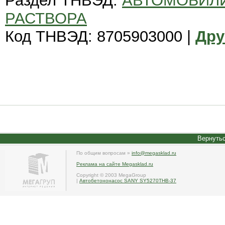
Раздел ТНВЭД:
АВТОМОБИЛИ
РАСТВОРА
Код ТНВЭД: 8705903000 |
Дру
Вернутьс
По общим вопросам »
info@megasklad.ru
Реклама на сайте Megasklad.ru
Copyright © 2003 MegaGroup
|
Автобетононасос SANY SY5270THB-37